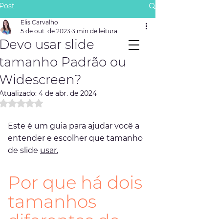
Post
Contato
Elis Carvalho
5 de out. de 2023
3 min de leitura
Devo usar slide
tamanho Padrão ou
Widescreen?
Atualizado:
4 de abr. de 2024
Avaliado com NaN de 5 estrelas.
Este é um guia para ajudar você a 
entender e escolher que tamanho 
de slide 
usar.
Por que há dois 
tamanhos 