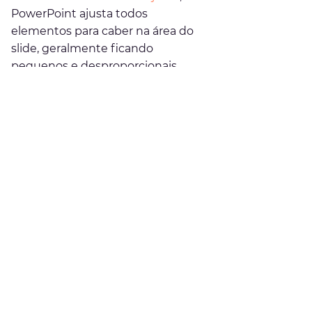
PowerPoint ajusta todos 
elementos para caber na área do 
slide, geralmente ficando 
pequenos e desproporcionais.
Portanto, é um risco fazer essa 
alteração. 
Minha sugestão é: 
Faça uma cópia da apresentação. 
Salve com outro nome.
Efetue então a alteração - 
Maximizar ou Garantir o Ajuste 
- 
então revise de todos slides e seus 
elementos.
😉