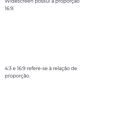
Widescreen possui a proporção 
16:9.
4:3 e 16:9 refere-se à relação de 
proporção.